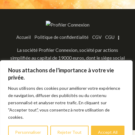
Accueil
Politique de confidentialité
CGV
CGU
​La société Profiler Connexion, société par actions
simplifiée au capital de 19000 euros, dont le siège social
est situé Route du Ferigoulas 13890 Mouriès,
Nous attachons de l'importance à votre vie
immatriculée au R.C.S. de
privée.
Tarascon sous le numéro 953 163 482
Nous utilisons des cookies pour améliorer votre expérience
​Siret 95316348200011 APE 9609Z
de navigation, diffuser des publicités ou du contenu
personnalisé et analyser notre trafic. En cliquant sur
"Accepter tout", vous consentez à notre utilisation de
cookies.
Profiler Connexion © 2026. All Rights Reserved.
Personnaliser
Rejeter Tout
Accept All