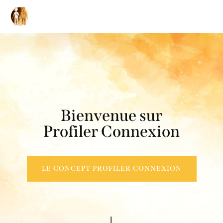
B
i
e
n
v
e
n
u
e
s
u
r
P
r
o
f
i
l
e
r
C
o
n
n
e
x
i
o
n
LE CONCEPT PROFILER CONNEXION