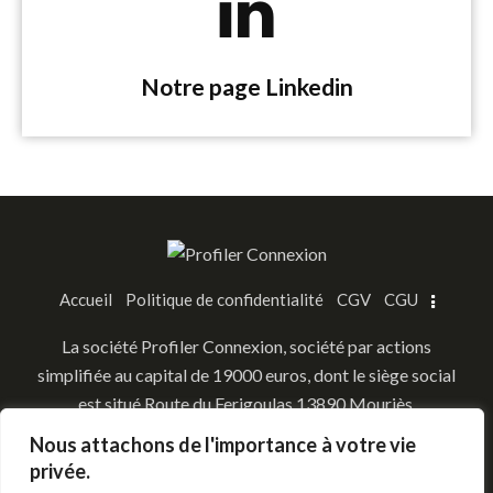
Notre page Linkedin
Accueil
Politique de confidentialité
CGV
CGU
​La société Profiler Connexion, société par actions
simplifiée au capital de 19000 euros, dont le siège social
est situé Route du Ferigoulas 13890 Mouriès,
immatriculée au R.C.S. de
Nous attachons de l'importance à votre vie
Tarascon sous le numéro 953 163 482
privée.
​Siret 95316348200011 APE 9609Z