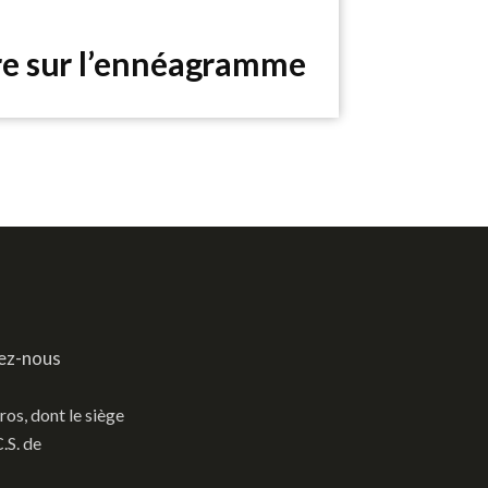
e sur l’ennéagramme
ez-nous
ros, dont le siège
.S. de