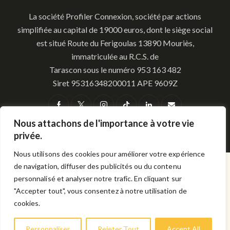
​La société Profiler Connexion, société par actions
simplifiée au capital de 19000 euros, dont le siège social
est situé Route du Ferigoulas 13890 Mouriès,
immatriculée au R.C.S. de
Tarascon sous le numéro 953 163 482
​Siret 95316348200011 APE 9609Z
Nous attachons de l'importance à votre vie
privée.
Profiler Connexion © 2026. All Rights Reserved.
Nous utilisons des cookies pour améliorer votre expérience
de navigation, diffuser des publicités ou du contenu
personnalisé et analyser notre trafic. En cliquant sur
"Accepter tout", vous consentez à notre utilisation de
cookies.
Personnaliser
Rejeter Tout
Accept All